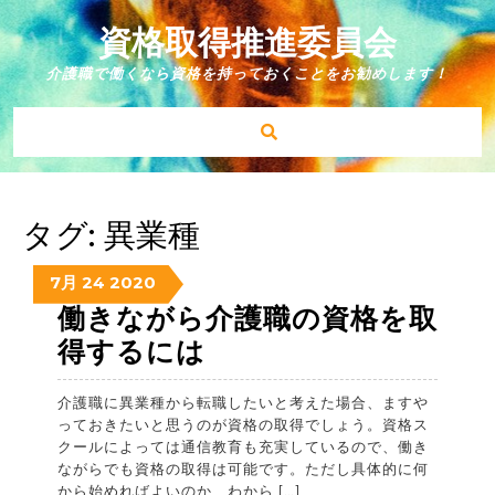
Skip
to
資格取得推進委員会
content
介護職で働くなら資格を持っておくことをお勧めします！
タグ:
異業種
2020-
2020-
2020-
7月
24
2020
07-
07-
07-
働きながら介護職の資格を取
24
24
24
働
得するには
き
介護職に異業種から転職したいと考えた場合、ますや
な
っておきたいと思うのが資格の取得でしょう。資格ス
が
クールによっては通信教育も充実しているので、働き
ながらでも資格の取得は可能です。ただし具体的に何
ら
から始めればよいのか、わから […]