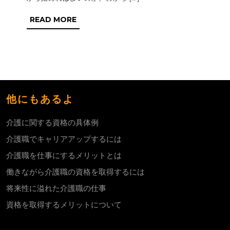
介
READ
READ MORE
護
MORE
職
の
資
格
他にもあるよ
を
取
介護に関する資格の具体例
得
介護職でキャリアアップするには
す
介護職を仕事にするメリットとは
る
働きながら介護職の資格を取得するには
に
将来性に溢れた介護職の仕事
は
資格を取得するメリットについて